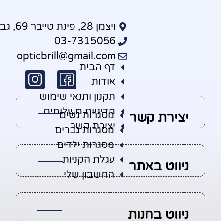
ויצמן 28‏, פינת טייבר 69, גבעתיים
03-7315056
opticbrill@gmail.com
דף הבית
אודות
תקנון ותנאי שימוש
מדיניות משלוחים
מסגרות נשים
יצירת קשר
יצירת קשר
מסגרות גברים
מסגרות ילדים
עגלת הקניות
ניווט באתר
החשבון שלי
ניווט בחנות