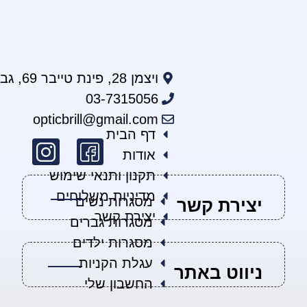
ויצמן 28‏, פינת טייבר 69, גבעתיים
03-7315056
opticbrill@gmail.com
דף הבית
אודות
תקנון ותנאי שימוש
מדיניות משלוחים
מסגרות נשים
יצירת קשר
יצירת קשר
מסגרות גברים
מסגרות ילדים
עגלת הקניות
ניווט באתר
החשבון שלי