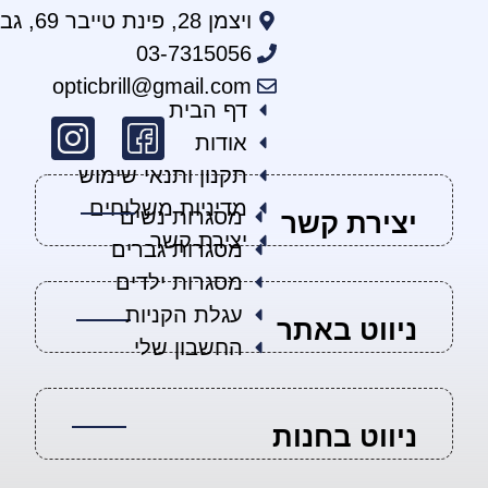
ויצמן 28‏, פינת טייבר 69, גבעתיים
03-7315056
opticbrill@gmail.com
דף הבית
אודות
תקנון ותנאי שימוש
מדיניות משלוחים
מסגרות נשים
יצירת קשר
יצירת קשר
מסגרות גברים
מסגרות ילדים
עגלת הקניות
ניווט באתר
החשבון שלי
ניווט בחנות