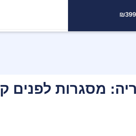
₪399
הצוות
המקצועי
שלנו ממתין לכם!
יה: מסגרות לפנים ק