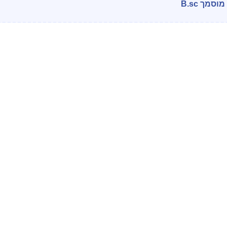
מך B.sc