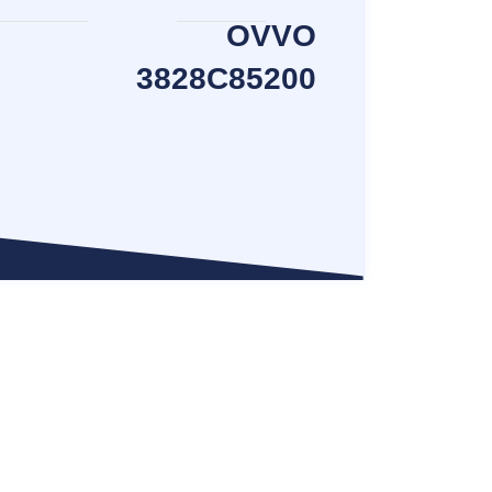
OVVO
3828C85200