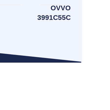
OVVO
מ
3991C55C
ו