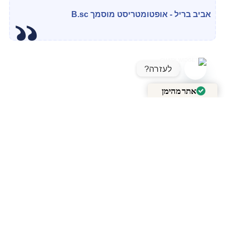
אביב בריל - אופטומטריסט מוסמך B.sc
לעזרה?
OPEN CHATY
אתר מהימן
מאומת על ידי
Trustindex