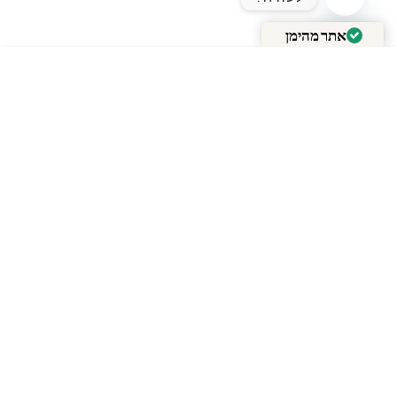
OPEN CHATY
אתר מהימן
מאומת על ידי
Trustindex
Out Of Stock
המומחים של
אופטיקה
בריל
ממליצים לבדוק
גם: